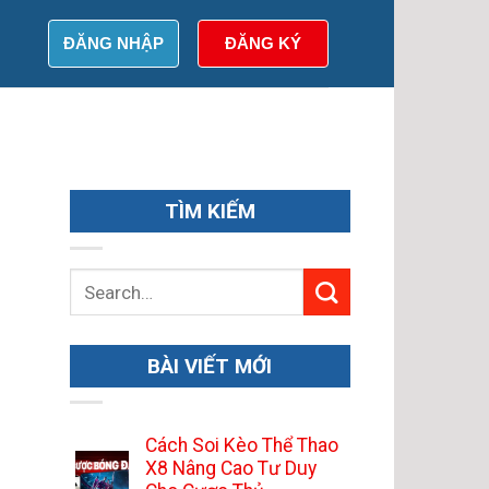
ĐĂNG NHẬP
ĐĂNG KÝ
TÌM KIẾM
BÀI VIẾT MỚI
Cách Soi Kèo Thể Thao
X8 Nâng Cao Tư Duy