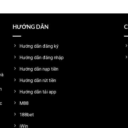
HƯỚNG DẪN
C
Hướng dẫn đăng ký
Hướng dẫn đăng nhập
Hướng dẫn nạp tiền
và
Hướng dẫn rút tiền
n
Hướng dẫn tải app
M88
c
188bet
iWin