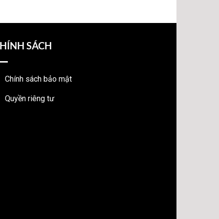
Trò
bình
Chơi
luận
Trực
ở
Tuyến
Thể
Đỉnh
Thao
Cao
Ww88
Nhất
Là
HÍNH SÁCH
2024
Gì?
So
Sánh
Thể
Thao
Chính sách bảo mật
Ảo
Và
Quyền riêng tư
Truyền
Thống