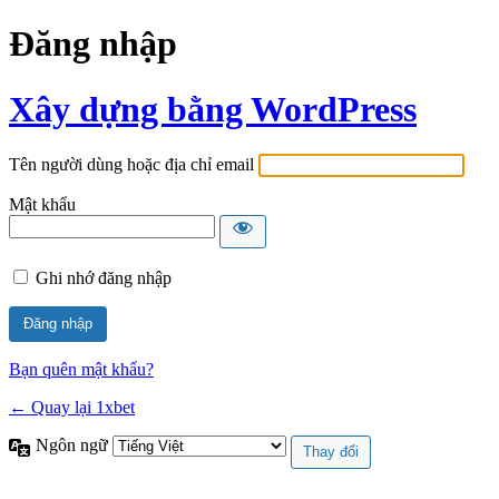
Đăng nhập
Xây dựng bằng WordPress
Tên người dùng hoặc địa chỉ email
Mật khẩu
Ghi nhớ đăng nhập
Bạn quên mật khẩu?
← Quay lại 1xbet
Ngôn ngữ