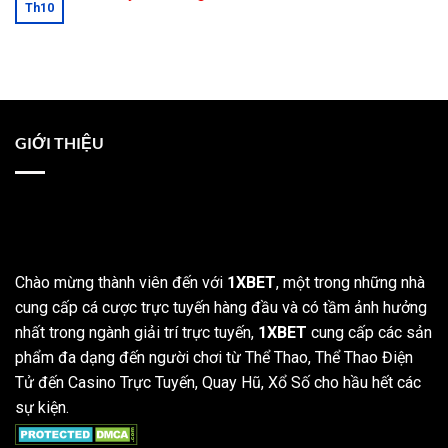
Slot
Kiếm
Th10
Không
WW88
Tiền
có
–
Nhanh
bình
Trò
Chóng
luận
Chơi
ở
Trực
Thể
Tuyến
Thao
Đỉnh
Ww88
Cao
Là
Nhất
Gì?
GIỚI THIỆU
2024
So
Sánh
Thể
Thao
Ảo
Và
Truyền
Thống
Chào mừng thành viên đến với
1XBET
, một trong những nhà
cung cấp cá cược trực tuyến hàng đầu và có tầm ảnh hưởng
nhất trong ngành giải trí trực tuyến,
1XBET
cung cấp các sản
phẩm đa dạng đến người chơi từ Thể Thao, Thể Thao Điện
Tử đến Casino Trực Tuyến, Quay Hũ, Xổ Số cho hầu hết các
sự kiện.