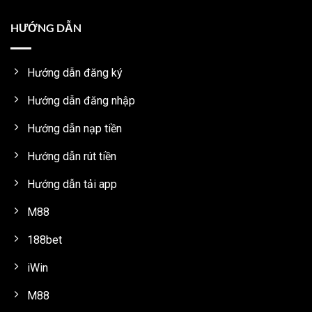
HƯỚNG DẪN
Hướng dẫn đăng ký
Hướng dẫn đăng nhập
Hướng dẫn nạp tiền
Hướng dẫn rút tiền
Hướng dẫn tải app
M88
188bet
iWin
M88