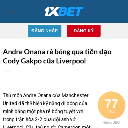
Bỏ
qua
nội
dung
ĐĂNG NHẬP
ĐĂNG KÝ
Andre Onana rê bóng qua tiền đạo
Cody Gakpo của Liverpool
Thủ môn Andre Onana của Manchester
77
United đã thể hiện kỹ năng đi bóng của
mình bằng một pha rê bóng tuyệt vời
/ 100
trong trận hòa 2-2 của đội anh với
Điểm SEO
Liverpool.
Cầu thủ người Cameroon một