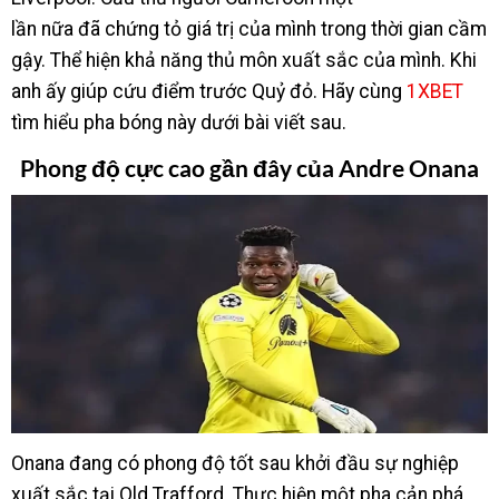
lần nữa đã chứng tỏ giá trị của mình trong thời gian cầm
gậy. Thể hiện khả năng thủ môn xuất sắc của mình. Khi
anh ấy giúp cứu điểm trước Quỷ đỏ. Hãy cùng
1XBET
tìm hiểu pha bóng này dưới bài viết sau.
Phong độ cực cao gần đây của
Andre Onana
Onana đang có phong độ tốt sau khởi đầu sự nghiệp
xuất sắc tại Old Trafford. Thực hiện một pha cản phá