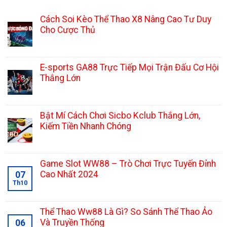
Cách Soi Kèo Thể Thao X8 Nâng Cao Tư Duy
Cho Cược Thủ
Không
có
bình
luận
E-sports GA88 Trực Tiếp Mọi Trận Đấu Cơ Hội
ở
Cách
Thắng Lớn
Soi
Không
Kèo
có
Thể
bình
Thao
luận
X8
Bật Mí Cách Chơi Sicbo Kclub Thắng Lớn,
ở
Nâng
E-
Kiếm Tiền Nhanh Chóng
Cao
sports
Tư
Không
GA88
Duy
có
Trực
Cho
bình
Tiếp
Cược
luận
Mọi
Thủ
Game Slot WW88 – Trò Chơi Trực Tuyến Đỉnh
ở
Trận
Bật
Cao Nhất 2024
07
Đấu
Mí
Cơ
Th10
Không
Cách
Hội
có
Chơi
Thắng
bình
Sicbo
Lớn
luận
Kclub
Thể Thao Ww88 Là Gì? So Sánh Thể Thao Ảo
ở
Thắng
Game
Và Truyền Thống
06
Lớn,