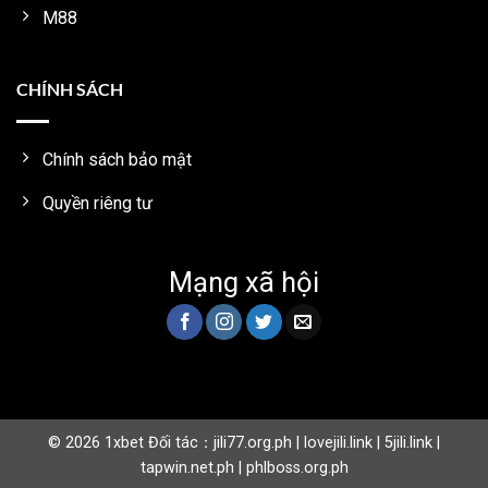
M88
CHÍNH SÁCH
Chính sách bảo mật
Quyền riêng tư
Mạng xã hội
© 2026
1xbet
Đối tác：
jili77.org.ph
|
lovejili.link
|
5jili.link
|
tapwin.net.ph
|
phlboss.org.ph