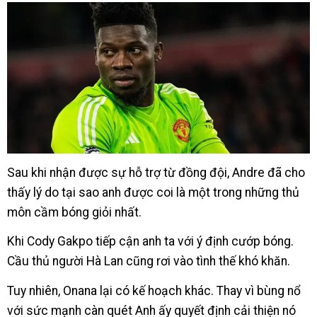
Sau khi nhận được sự hỗ trợ từ đồng đội, Andre đã cho
thấy lý do tại sao anh được coi là một trong những thủ
môn cầm bóng giỏi nhất.
Khi Cody Gakpo tiếp cận anh ta với ý định cướp bóng.
Cầu thủ người Hà Lan cũng rơi vào tình thế khó khăn.
Tuy nhiên, Onana lại có kế hoạch khác. Thay vì bùng nổ
với sức mạnh càn quét Anh ấy quyết định cải thiện nó