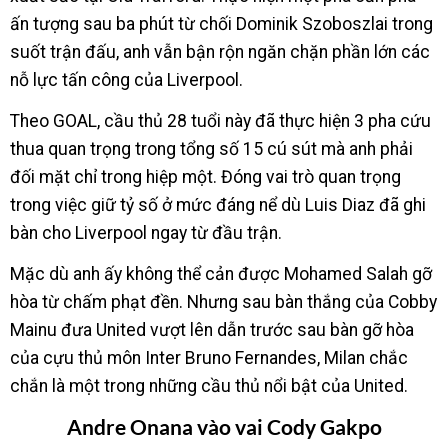
ấn tượng sau ba phút từ chối Dominik Szoboszlai trong
suốt trận đấu, anh vẫn bận rộn ngăn chặn phần lớn các
nỗ lực tấn công của Liverpool.
Theo GOAL, cầu thủ 28 tuổi này đã thực hiện 3 pha cứu
thua quan trọng trong tổng số 15 cú sút mà anh phải
đối mặt chỉ trong hiệp một. Đóng vai trò quan trọng
trong việc giữ tỷ số ở mức đáng nể dù Luis Diaz đã ghi
bàn cho Liverpool ngay từ đầu trận.
Mặc dù anh ấy không thể cản được Mohamed Salah gỡ
hòa từ chấm phạt đền. Nhưng sau bàn thắng của Cobby
Mainu đưa United vượt lên dẫn trước sau bàn gỡ hòa
của cựu thủ môn Inter Bruno Fernandes, Milan chắc
chắn là một trong những cầu thủ nổi bật của United.
Andre Onana vào vai Cody Gakpo