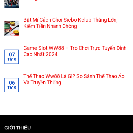
Soi
Không
Kèo
có
Thể
bình
Thao
luận
X8
Bật Mí Cách Chơi Sicbo Kclub Thắng Lớn,
ở
Nâng
E-
Kiếm Tiền Nhanh Chóng
Cao
sports
Tư
Không
GA88
Duy
có
Trực
Cho
bình
Tiếp
Cược
luận
Mọi
Thủ
Game Slot WW88 – Trò Chơi Trực Tuyến Đỉnh
ở
Trận
Bật
Cao Nhất 2024
07
Đấu
Mí
Cơ
Th10
Không
Cách
Hội
có
Chơi
Thắng
bình
Sicbo
Lớn
luận
Kclub
Thể Thao Ww88 Là Gì? So Sánh Thể Thao Ảo
ở
Thắng
Game
Và Truyền Thống
06
Lớn,
Slot
Kiếm
Th10
Không
WW88
Tiền
có
–
Nhanh
bình
Trò
Chóng
luận
Chơi
ở
Trực
Thể
Tuyến
Thao
Đỉnh
Ww88
Cao
Là
Nhất
Gì?
GIỚI THIỆU
2024
So