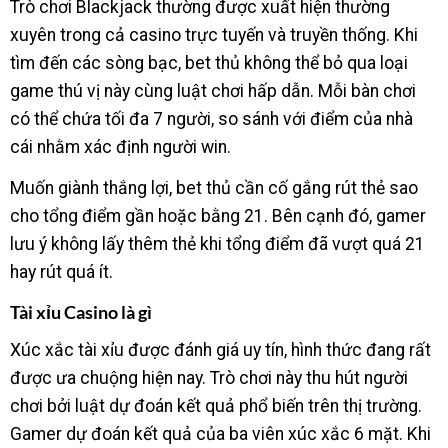
Trò chơi Blackjack thường được xuất hiện thường
xuyên trong cả casino trực tuyến và truyền thống. Khi
tìm đến các sòng bạc, bet thủ không thể bỏ qua loại
game thú vị này cùng luật chơi hấp dẫn. Mỗi bàn chơi
có thể chứa tối đa 7 người, so sánh với điểm của nhà
cái nhằm xác định người win.
Muốn giành thắng lợi, bet thủ cần cố gắng rút thẻ sao
cho tổng điểm gần hoặc bằng 21. Bên cạnh đó, gamer
lưu ý không lấy thêm thẻ khi tổng điểm đã vượt quá 21
hay rút quá ít.
Tài xỉu Casino là gì
Xúc xắc tài xỉu được đánh giá uy tín, hình thức đang rất
được ưa chuộng hiện nay. Trò chơi này thu hút người
chơi bởi luật dự đoán kết quả phổ biến trên thị trường.
Gamer dự đoán kết quả của ba viên xúc xắc 6 mặt. Khi