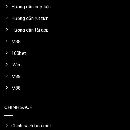
Hướng dẫn nạp tiền
Hướng dẫn rút tiền
Hướng dẫn tải app
M88
188bet
iWin
M88
M88
CHÍNH SÁCH
Chính sách bảo mật