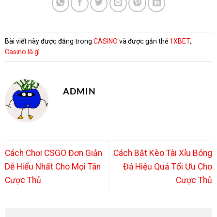
Bài viết này được đăng trong
CASINO
và được gắn thẻ
1XBET
,
Casino là gì
.
ADMIN
Cách Chơi CSGO Đơn Giản
Cách Bắt Kèo Tài Xỉu Bóng
Dễ Hiểu Nhất Cho Mọi Tân
Đá Hiệu Quả Tối Ưu Cho
Cược Thủ
Cược Thủ