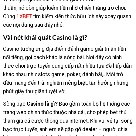
thuần, nó còn giúp kiếm tiền nhờ chiến thắng trò chơi.
Cùng
1XBET
tìm kiếm kiến thức hữu ích này xoay quanh
các nội dung sau đây nhé.
Vài nét khái quát Casino là gì?
Casino tương ứng địa điểm đánh game giải trí ăn tiền
nổi tiếng, gọi cách khác là sòng bài. Nơi đây có hình
thức chơi trực tuyến cung cấp rất nhiều tựa đề hấp dẫn
khác nhau như slots game, poker, đánh bài,…Mỗi trò
đều mang đến trải nghiệm riêng biệt, tận hưởng những
phút giây thư giãn tuyệt vời.
Sòng bạc
Casino là gì?
Bao gồm toàn bộ hệ thống các
trang web chính thức thuộc nhà cái, cho phép bet thủ
tham gia cá cược thông qua internet. Khi vui vẻ tại sòng
bạc trực tuyến, anh em sẽ gặp gỡ dealer – người chia