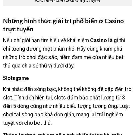
Đặc điểm của Casino trực tuyến
Những hình thức giải trí phổ biến ở Casino
trực tuyến
Nếu chỉ giới hạn tìm hiểu về khái niệm
Casino là gì
thì
chỉ tương đương một phần nhỏ. Hãy cùng khám phá
những trò chơi đặc sắc, niềm đam mê của nhiều bet
thủ qua chia sẻ thú vị dưới đây.
Slots game
Khi nhắc đến sòng bạc, không thể không đề cập đến trò
slot. Tính đến hiện tại, slots đảm bảo chất lượng từ 3
đến 5 dòng cũng như nhiều biểu tượng tương ứng. Luật
chơi tại sòng bạc khá đơn giản, mang lại trải nghiệm
tuyệt vời cho bet thủ.