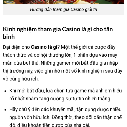
Hướng dẫn tham gia Casino giải trí
Kinh nghiệm tham gia Casino là gì cho tân
binh
Đại diện cho
Casino là gì
? Một thế giới cá cược đầy
thách thức và cơ hội thưởng lớn, 1 phần dựa vào may
mắn của bet thủ. Những gamer mới bắt đầu gia nhập
thị trường này, việc ghi nhớ một số kinh nghiệm sau đây
vô cùng hữu ích:
Khi mới bắt đầu, lựa chọn tựa game mà anh em hiểu
rõ nhất nhằm tăng cường sự tự tin chiến thắng.
Hãy chú ý đến các khuyến mãi, tận dụng được nhiều
nguồn vốn hữu ích. Đồng thời, theo dõi cẩn thận chế
độ, điều khoản tiền cược của nhà cái.