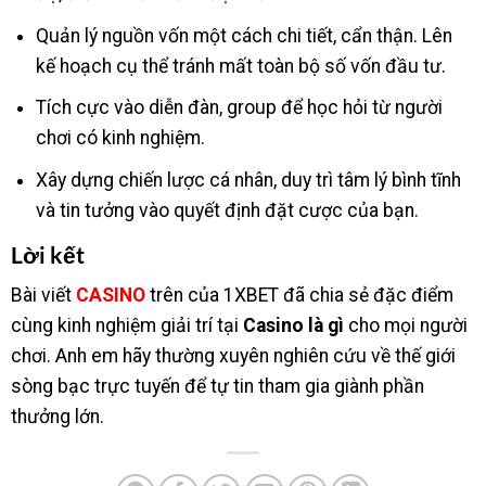
Quản lý nguồn vốn một cách chi tiết, cẩn thận. Lên
kế hoạch cụ thể tránh mất toàn bộ số vốn đầu tư.
Tích cực vào diễn đàn, group để học hỏi từ người
chơi có kinh nghiệm.
Xây dựng chiến lược cá nhân, duy trì tâm lý bình tĩnh
và tin tưởng vào quyết định đặt cược của bạn.
Lời kết
Bài viết
CASINO
trên của 1XBET đã chia sẻ đặc điểm
cùng kinh nghiệm giải trí tại
Casino là gì
cho mọi người
chơi. Anh em hãy thường xuyên nghiên cứu về thế giới
sòng bạc trực tuyến để tự tin tham gia giành phần
thưởng lớn.