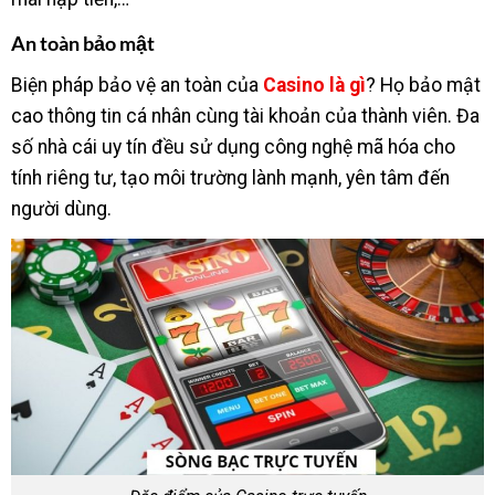
An toàn bảo mật
Biện pháp bảo vệ an toàn của
Casino là gì
? Họ bảo mật
cao thông tin cá nhân cùng tài khoản của thành viên. Đa
số nhà cái uy tín đều sử dụng công nghệ mã hóa cho
tính riêng tư, tạo môi trường lành mạnh, yên tâm đến
người dùng.